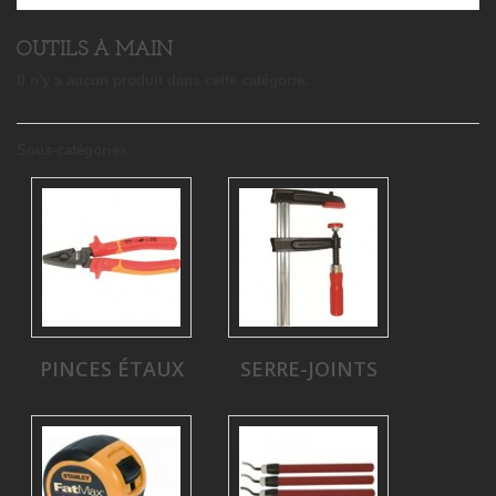
OUTILS À MAIN
Il n'y a aucun produit dans cette catégorie.
Sous-catégories
PINCES ÉTAUX
SERRE-JOINTS