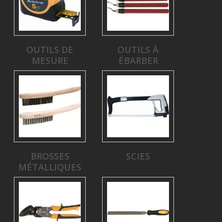
OUTILS DE
OUTILS À
MESURE
ÉBARBER
BROSSES
SCIES
MÉTALLIQUES