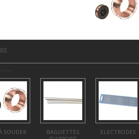
URE
gories
 À SOUDER
BAGUETTES
ELECTRODES
D'APPORT