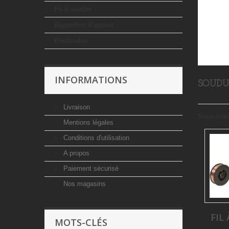
Fil à souder
Baguettes d'apport
Electrodes
INFORMATIONS
SOUD
Livraison
Sous-caté
Mentions légales
Conditions d'utilisation
A propos
Paiement sécurisé
Nos magasins
FIL
MOTS-CLÉS