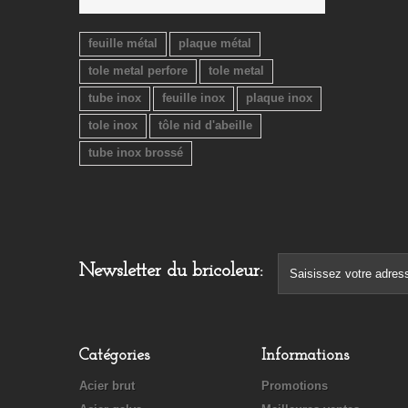
feuille métal
plaque métal
tole metal perfore
tole metal
tube inox
feuille inox
plaque inox
tole inox
tôle nid d'abeille
tube inox brossé
Newsletter du bricoleur:
Catégories
Informations
Acier brut
Promotions