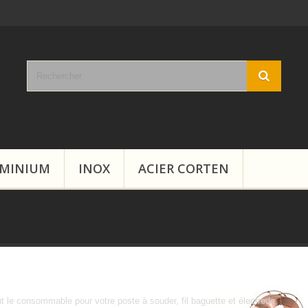
MINIUM
INOX
ACIER CORTEN
Soudure
t le consommable pour votre poste à souder, fil baguette et électrode.