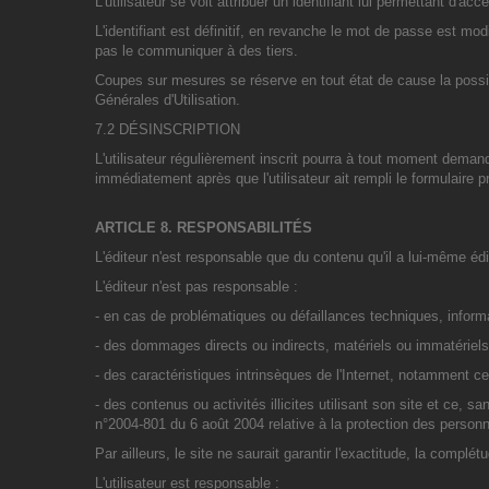
L'utilisateur se voit attribuer un identifiant lui permettant d
L'identifiant est définitif, en revanche le mot de passe est mod
pas le communiquer à des tiers.
Coupes sur mesures se réserve en tout état de cause la possib
Générales d'Utilisation.
7.2 DÉSINSCRIPTION
L'utilisateur régulièrement inscrit pourra à tout moment deman
immédiatement après que l'utilisateur ait rempli le formulaire p
ARTICLE 8. RESPONSABILITÉS
L'éditeur n'est responsable que du contenu qu'il a lui-même édi
L'éditeur n'est pas responsable :
- en cas de problématiques ou défaillances techniques, informati
- des dommages directs ou indirects, matériels ou immatériels, p
- des caractéristiques intrinsèques de l'Internet, notamment cel
- des contenus ou activités illicites utilisant son site et ce,
n°2004-801 du 6 août 2004 relative à la protection des person
Par ailleurs, le site ne saurait garantir l'exactitude, la complét
L'utilisateur est responsable :