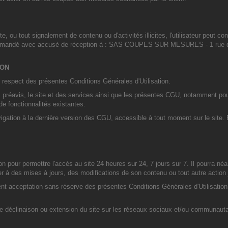
 ou tout signalement de contenu ou d'activités illicites, l'utilisateur peut cont
mmandé avec accusé de réception à : SAS COUPES SUR MESURES - 1 rue de 
ION
au respect des présentes Conditions Générales d'Utilisation.
ns préavis, le site et des services ainsi que les présentes CGU, notamment pou
de fonctionnalités existantes.
e navigation à la dernière version des CGU, accessible à tout moment sur le s
on pour permettre l'accès au site 24 heures sur 24, 7 jours sur 7. Il pourra n
der à des mises à jours, des modifications de son contenu ou tout autre actio
lent acceptation sans réserve des présentes Conditions Générales d'Utilisatio
e déclinaison ou extension du site sur les réseaux sociaux et/ou communautai