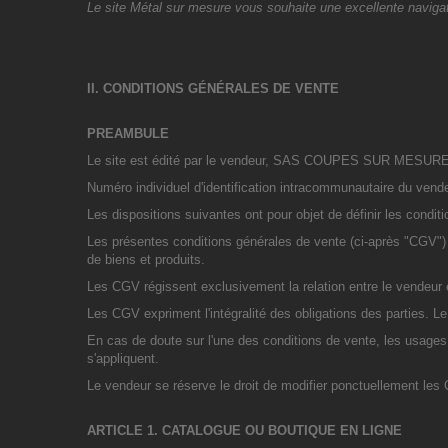
Le site Métal sur mesure
vous souhaite une excellente navigat
II. CONDITIONS GÉNÉRALES DE VENTE
PREAMBULE
Le site est édité par le vendeur, SAS COUPES SUR MESURES, d
Numéro individuel d'identification intracommunautaire du ven
Les dispositions suivantes ont pour objet de définir les condi
Les présentes conditions générales de vente (ci-après "CGV") d
de biens et produits.
Les CGV régissent exclusivement la relation entre le vendeur et
Les CGV expriment l'intégralité des obligations des parties. L
En cas de doute sur l'une des conditions de vente, les usages
s'appliquent.
Le vendeur se réserve le droit de modifier ponctuellement les 
ARTICLE 1. CATALOGUE OU BOUTIQUE EN LIGNE