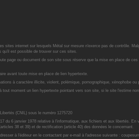
es sites internet sur lesquels Métal sur mesure n'exerce pas de contrôle. Malgr
s qu'il est possible de trouver sur ces sites.
 toute page ou document de son site sous réserve que la mise en place de ces 
saire avant toute mise en place de lien hypertexte.
mations à caractère illicite, violent, polémique, pornographique, xénophobe ou 
 tout moment un lien hypertexte pointant vers son site, si le site l'estime non
t Libertés (CNIL) sous le numéro 1275720
 du 6 janvier 1978 relative à l'informatique, aux fichiers et aux libertés. En ve
articles 38 et 39) et de rectification (article 40) des données le concernant.
it s'adresser à l'éditeur en le contactant par e-mail à l'adresse suivante : c