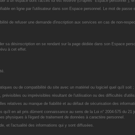
'accéder à un espace dont l'accès lui est réservé (ci-après "Espace personnel")
ifiable en ligne par l'utilisateur dans son Espace personnel. Le mot de passe es
ilité de refuser une demande d'inscription aux services en cas de non-respect
der sa désinscription en se rendant sur la page dédiée dans son Espace person
révu à cet effet.
té.
ques ou de compatibilité du site avec un matériel ou logiciel quel qu'il soit ;
révisibles ou imprévisibles résultant de l'utilisation ou des difficultés d'utili
les relatives au manque de fiabilité et au défaut de sécurisation des informati
 sans qu'il en ait pris dûment connaissance au sens de la Loi n° 2004-575 du 21
nes physiques à l'égard de traitement de données à caractère personnel.
ude, et l'actualité des informations qui y sont diffusées.