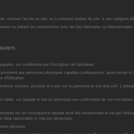
ite, réserver l'accès au site, ou à certaines parties du site, à une catégorie d
ement ou entrant en contravention avec les lois nationales ou internationales,
NSCRITS
ants, est conditionné par l'inscription de l'utilisateur.
lusivement aux personnes physiques capables juridiquement, ayant rempli et vali
 d'Utilisation.
ormations exactes, sincères et à jour sur sa personne et son état civil. L'utilis
ail valide, sur laquelle le site lui adressera une confirmation de son inscript
naires est en conséquence réputée avoir été réceptionnée et lue par l'utilisa
 délai raisonnable si cela est nécessaire.
sonne physique.