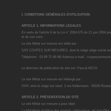
I. CONDITIONS GÉNÉRALES D'UTILISATION
ARTICLE 1. INFORMATIONS LÉGALES
En vertu de l'article 6 de la Loi n° 2004-575 du 21 juin 2004 po
et de son suivi.
Le site Métal sur mesure est édité par :
SAS COUPES SUR MESURES, dont le siège siège social est sit
Téléphone : 03 89 75 88 88/ Adresse e-mail : coupesurmesu
Le directeur de publication du site est :Pascal KECH.
Le site Métal sur mesure est hébergé par :
OVH, dont le siège est situé 2 rue Kellermann - 59100 Rouba
ARTICLE 2. PRÉSENTATION DU SITE
Le site Métal sur mesure a pour objet :
La Métallerie distribue des produits sidérurgique, tel que tôle