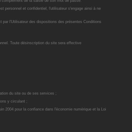
, en complément de la saisie de son mot de passe.
t personnel et confidentiel, l'utilisateur s'engage ainsi à ne
 par l'Utilisateur des dispositions des présentes Conditions
nel. Toute désinscription du site sera effective
sation du site ou de ses services ;
ons y circulant ;
 juin 2004 pour la confiance dans l'économie numérique et la Loi