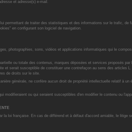
adresse et adresse(s) e-mail.
 permettant de traiter des statistiques et des informations sur le trafic, de fac
ookies" en configurant son logiciel de navigation.
ages, photographies, sons, vidéos et applications informatiques qui le compose
 partielle ou totale des contenus, marques déposées et services proposés par le
rdite et serait susceptible de constituer une contrefaçon au sens des articles L.
 de droits sur le site.
ière générale, ne confère aucun droit de propriété intellectuelle relatif à un 
te qui modifieraient ou qui seraient susceptibles d'en modifier le contenu ou l'ap
TENTE
r la loi française. En cas de différend et à défaut d'accord amiable, le litig