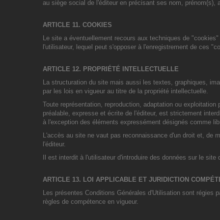
au siège social de l'éditeur en précisant ses nom, prénom(s), 
ARTICLE 11. COOKIES
Le site a éventuellement recours aux techniques de "cookies" lui
l'utilisateur, lequel peut s'opposer à l'enregistrement de ces "c
ARTICLE 12. PROPRIÉTÉ INTELLECTUELLE
La structuration du site mais aussi les textes, graphiques, im
par les lois en vigueur au titre de la propriété intellectuelle.
Toute représentation, reproduction, adaptation ou exploitation
préalable, expresse et écrite de l'éditeur, est strictement inte
à l'exception des éléments expressément désignés comme libres
L'accès au site ne vaut pas reconnaissance d'un droit et, de man
l'éditeur.
Il est interdit à l'utilisateur d'introduire des données sur le si
ARTICLE 13. LOI APPLICABLE ET JURIDICTION COMPÉ
Les présentes Conditions Générales d'Utilisation sont régies pa
règles de compétence en vigueur.