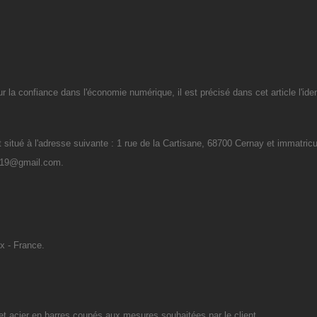
ur la confiance dans l'économie numérique, il est précisé dans cet article l'ide
ué à l'adresse suivante : 1 rue de la Cartisane, 68700 Cernay et immatri
re19@gmail.com.
ix - France.
s et acier en barres coupés aux mesures souhaitées par le client.