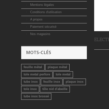
Mentions légales
Conditions d'utilisation
A propos
Paiement sécurisé
Nos magasins
ELECT
MOTS-CLÉS
feuille métal
plaque métal
tole metal perfore
tole metal
tube inox
feuille inox
plaque inox
tole inox
tôle nid d'abeille
tube inox brossé