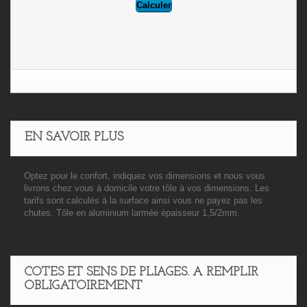
EN SAVOIR PLUS
Optez pour le confort, indiquez vos dimensions et nous vous
livrons chez vous à domicile votre tôle à vos dimensions. Les
tarifs sont calculés à la surface ainsi vous ne payez pas les
chutes. Tôle en aluminium larmée
épaisseur 1,5/2mm.
COTES ET SENS DE PLIAGES. A REMPLIR
OBLIGATOIREMENT