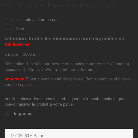
Tôle aluminium larmée (duet) sur mesure
Référence
tole-alu-larmee-duet
État :
Neuf
Attention,
toutes les dimensions sont exprimées en
millimètres
_
1 mètre = 1000 mm
Fabrication d'une tôle sur mesure en aluminium armée duet (2 larmes)
épaisseur 1,5/2mm, 2,5/4mm, 3,5/5mm et 5/6,5mm
Important:
Si Vous avez ajouté des pliages, Remplissez les chants au
bas de la page.
Veuillez choisir des dimensions et cliquer sur le bouton calculer pour
pouvoir ajouter le produit à votre panier.
Imprimer
De 120,63 € Par m2