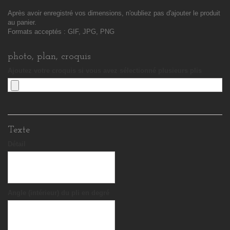
Après avoir enregistré vos dimensions, n'oubliez pas d'ajouter le produit
au panier.
Formats acceptés : GIF, JPG, PNG
photo, plan, croquis
Ajoutez votre croquis si vous avez sélectionné plusieurs plis
Texte
Détail
Angle (intérieur) du pli en degré