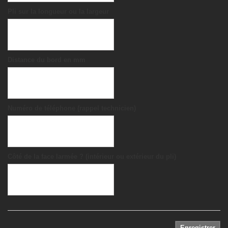
Pli sur la longueur ou la largeur
Distance du bord en mm
Numéro de téléphone (rappel technicien)
Côté de la face larmée ? (intérieur ou extérieur du pli)
Enregistrer