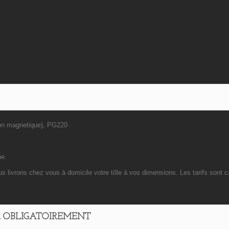
on magnetique), PG220
ne.
s livrons chez vous à domicile votre tôle à vos dimensions. Les tarifs sont c
IR OBLIGATOIREMENT