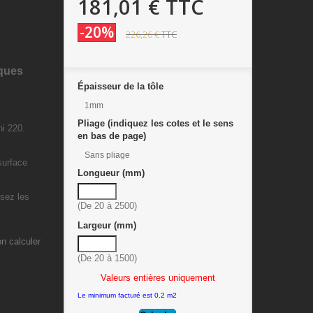
181,01 €
TTC
-20%
226,26 €
TTC
aques
Épaisseur de la tôle
1mm
Pliage (indiquez les cotes et le sens
ni 220.
en bas de page)
Sans pliage
surface
Longueur (mm)
sez les
(De 20 à 2500)
Largeur (mm)
on calculer
(De 20 à 1500)
Valeurs entières uniquement
Le minimum facturé est 0.2 m2