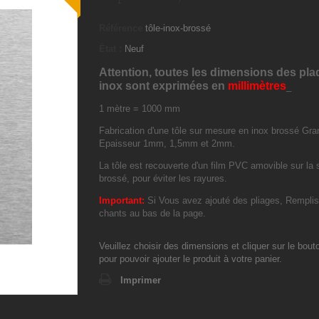
Référence
tôle-inox-brossé
État :
Neuf
Attention,
toutes les dimensions des pl
inox sont exprimées en
millimètres
_
1 mètre = 1000 mm
Fabrication d'une tôle sur mesure en inox brossé Gra
Epaisseur 1mm, 1,5mm et 2mm.
La tôle est recouverte d'un film PVC amovible sur la 
brossé, pour éviter les rayures.
Important:
Si Vous avez ajouté des pliages, Remplis
chants au bas de la page.
Veuillez choisir des dimensions et cliquer sur le bout
pour pouvoir ajouter le produit à votre panier.
Imprimer