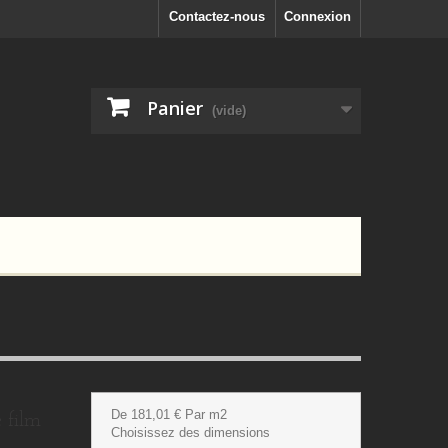
Contactez-nous
Connexion
Panier
(vide)
De 181,01 € Par m2
 film
Choisissez des dimensions