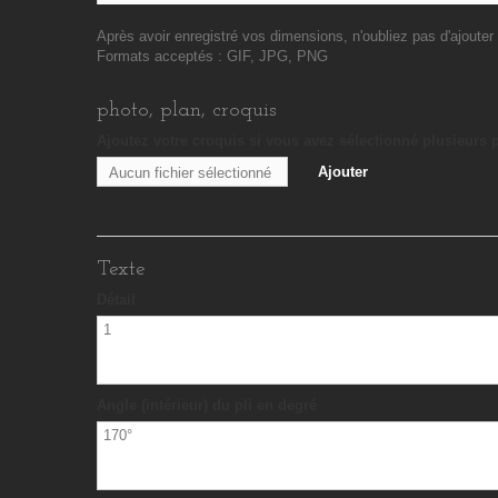
Après avoir enregistré vos dimensions, n'oubliez pas d'ajouter 
Formats acceptés : GIF, JPG, PNG
photo, plan, croquis
Ajoutez votre croquis si vous avez sélectionné plusieurs p
Ajouter
Aucun fichier sélectionné
Texte
Détail
Angle (intérieur) du pli en degré