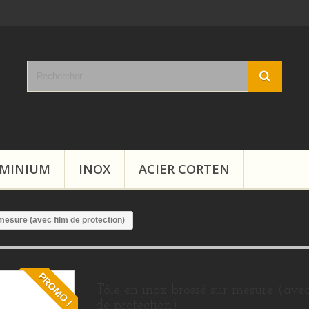
MINIUM
INOX
ACIER CORTEN
mesure (avec film de protection)
PROMO !
Tôle en inox brossé sur mesure (avec
de protection)