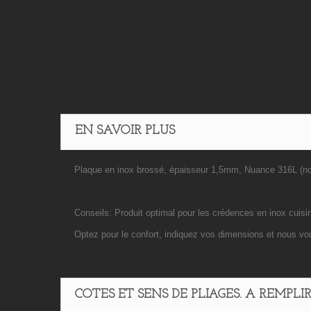
EN SAVOIR PLUS
Plaque en inox brossé, épaisseur 1,5mm, Nuance 316L (n
Conseils: Produit optimal pour les crédences en inox cuisi
Optez pour le confort, indiquez vos dimensions et nous vou
COTES ET SENS DE PLIAGES. A REMPL